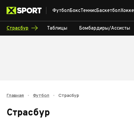
Футбол
Бокс
Теннис
Баскетбол
Хокке
Страсбур
Таблицы
Бомбардиры/Ассисты
Главная
•
Футбол
•
Страсбур
Страсбур