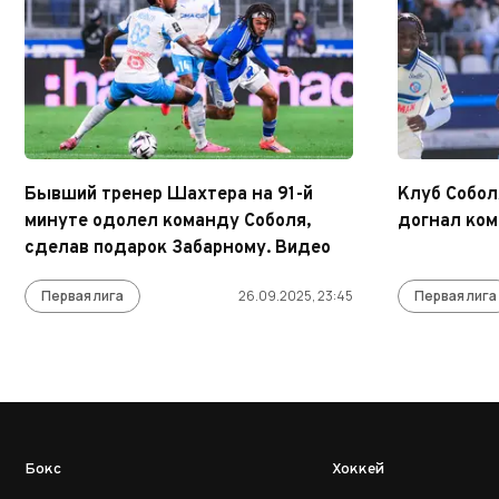
Бывший тренер Шахтера на 91-й
Клуб Собол
минуте одолел команду Соболя,
догнал ком
сделав подарок Забарному. Видео
Первая лига
26.09.2025, 23:45
Первая лига
Бокс
Хоккей