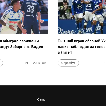
я обыграл парижан и
Бывший игрок сборной Ук
анду Забарного. Видео
лавки наблюдал за голев
в Лиге 1
21.09.2025, 18:42
Страсбур
2
О нас