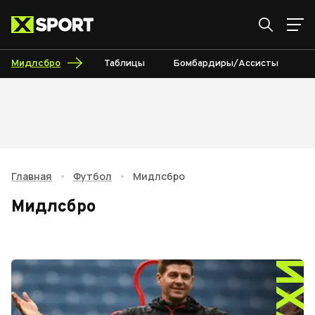
Мидлсбро
Таблицы
Бомбардиры/Ассисты
К
Главная
•
Футбол
•
Мидлсбро
Мидлсбро