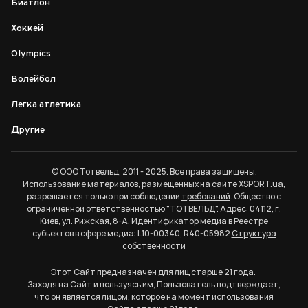
Биатлон
Хоккей
Olympics
Волейбол
Легка атлетика
Другие
© ООО Тотвельд, 2011 - 2025. Все права защищены.
Использование материалов, размещенных на сайте XSPORT.ua,
разрешается только при соблюдении
требований
. Общество с
ограниченной ответственностью "ТОТВЕЛЬД". Адрес: 04112, г.
Киев, ул. Рижская, 8-А. Идентификатор медиа в Реестре
субъектов в сфере медиа: L10-00340, R40-05982
Структура
собственности
Этот Сайт предназначен для лиц старше 21 года.
Заходя на Сайт и пользуясь им, Пользователь подтверждает,
что он является лицом, которое на момент использования