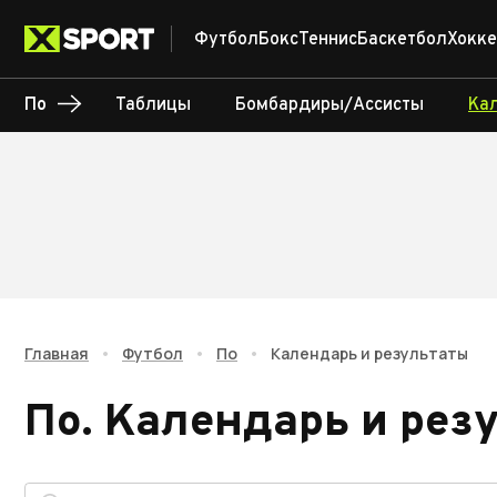
Футбол
Бокс
Теннис
Баскетбол
Хокке
По
Таблицы
Бомбардиры/Ассисты
Ка
Главная
•
Футбол
•
По
•
Календарь и результаты
По
.
Календарь и рез