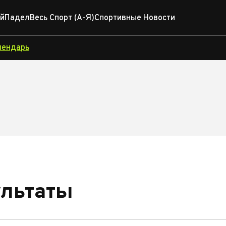
й
Падел
Весь Спорт (А-Я)
Спортивные Новости
лендарь
ультаты