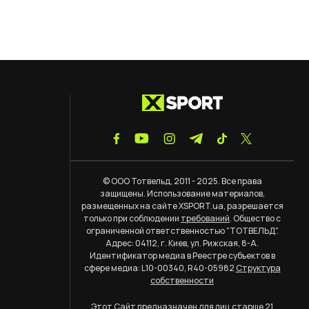
© ООО Тотвельд, 2011 - 2025. Все права
защищены. Использование материалов,
размещенных на сайте XSPORT.ua, разрешается
только при соблюдении
требований
. Общество с
ограниченной ответственностью "ТОТВЕЛЬД".
Адрес: 04112, г. Киев, ул. Рижская, 8-А.
Идентификатор медиа в Реестре субъектов в
сфере медиа: L10-00340, R40-05982
Структура
собственности
Этот Сайт предназначен для лиц старше 21