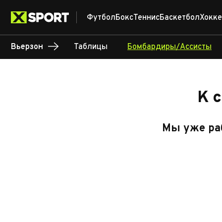
Футбол
Бокс
Теннис
Баскетбол
Хокке
Вьерзон
Таблицы
Бомбардиры/Ассисты
К 
Мы уже раб