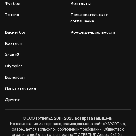
Футбол
Контакты
Теннис
Пользовательское
соглашение
Баскетбол
Конфиденциальность
Биатлон
Хоккей
Olympics
Волейбол
Легка атлетика
Другие
© ООО Тотвельд, 2011 - 2025. Все права защищены.
Использование материалов, размещенных на сайте XSPORT.ua,
разрешается только при соблюдении
требований
. Общество с
ограниченной ответственностью "ТОТВЕЛЬД". Адрес: 04112, г.