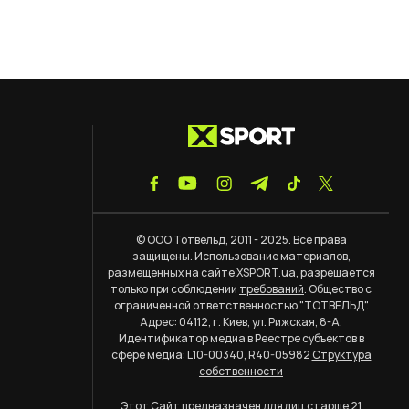
© ООО Тотвельд, 2011 - 2025. Все права
защищены. Использование материалов,
размещенных на сайте XSPORT.ua, разрешается
только при соблюдении
требований
. Общество с
ограниченной ответственностью "ТОТВЕЛЬД".
Адрес: 04112, г. Киев, ул. Рижская, 8-А.
Идентификатор медиа в Реестре субъектов в
сфере медиа: L10-00340, R40-05982
Структура
собственности
Этот Сайт предназначен для лиц старше 21