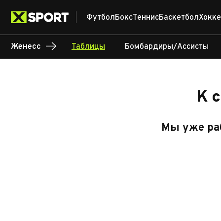
Футбол
Бокс
Теннис
Баскетбол
Хокке
Женесс
Таблицы
Бомбардиры/Ассисты
К 
Мы уже раб