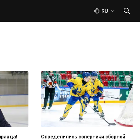
RU
правда!
Определились соперники сборной