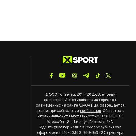
© ООО Тотвельд, 2011 - 2025. Все права
защищены. Использование материалов,
размещенных на сайте XSPORT.ua, разрешается
только при соблюдении
требований
. Общество с
ограниченной ответственностью "ТОТВЕЛЬД".
Адрес: 04112, г. Киев, ул. Рижская, 8-А.
Идентификатор медиа в Реестре субъектов в
сфере медиа: L10-00340, R40-05982
Структура