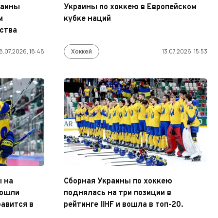
раины
Украины по хоккею в Европейском
м
кубке наций
ства
8.07.2026, 18:48
Хоккей
13.07.2026, 15:53
ы на
Сборная Украины по хоккею
зошли
поднялась на три позиции в
равится в
рейтинге IIHF и вошла в топ-20.