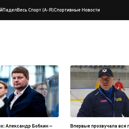
й
Падел
Весь Спорт (А-Я)
Спортивные Новости
ккей)
: Александр Бобкин —
Впервые прозвучала вся 