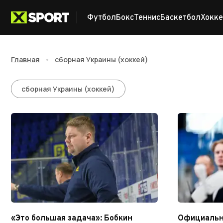
Футбол
Бокс
Теннис
Баскетбол
Хокке
Главная
•
сборная Украины (хоккей)
сборная Украины (хо
сборная Украины (хоккей)
«Это большая задача»: Бобкин
Официально