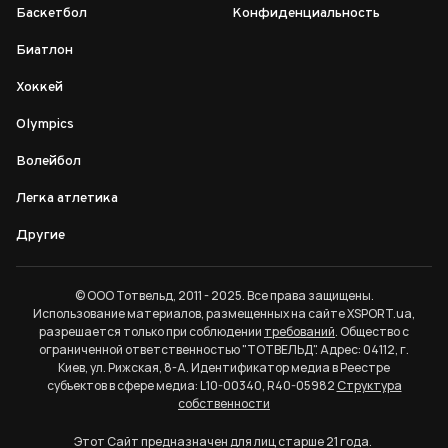
Баскетбол
Конфиденциальность
Биатлон
Хоккей
Olympics
Волейбол
Легка атлетика
Другие
© ООО Тотвельд, 2011 - 2025. Все права защищены.
Использование материалов, размещенных на сайте XSPORT.ua,
разрешается только при соблюдении
требований
. Общество с
ограниченной ответственностью "ТОТВЕЛЬД". Адрес: 04112, г.
Киев, ул. Рижская, 8-А. Идентификатор медиа в Реестре
субъектов в сфере медиа: L10-00340, R40-05982
Структура
собственности
Этот Сайт предназначен для лиц старше 21 года.