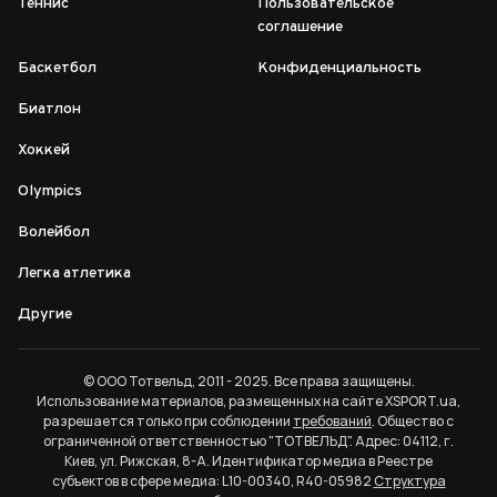
Теннис
Пользовательское
соглашение
Баскетбол
Конфиденциальность
Биатлон
Хоккей
Olympics
Волейбол
Легка атлетика
Другие
© ООО Тотвельд, 2011 - 2025. Все права защищены.
Использование материалов, размещенных на сайте XSPORT.ua,
разрешается только при соблюдении
требований
. Общество с
ограниченной ответственностью "ТОТВЕЛЬД". Адрес: 04112, г.
Киев, ул. Рижская, 8-А. Идентификатор медиа в Реестре
субъектов в сфере медиа: L10-00340, R40-05982
Структура