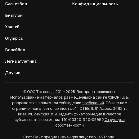
Баскетбол
Конфиденциальность
Биатлон
Хоккей
Olympics
Волейбол
Легка атлетика
Другие
© ООО Тотвельд, 2011 - 2025. Все права защищены.
Использование материалов, размещенных на сайте XSPORT.ua,
разрешается только при соблюдении
требований
. Общество с
ограниченной ответственностью "ТОТВЕЛЬД". Адрес: 04112, г.
Киев, ул. Рижская, 8-А. Идентификатор медиа в Реестре
субъектов в сфере медиа: L10-00340, R40-05982
Структура
собственности
Этот Сайт предназначен для лиц старше 21 года.