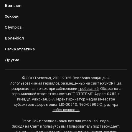
Биатлон
Хоккей
Olympics
Волейбол
Легка атлетика
Другие
© ООО Тотвельд, 2011 - 2025. Все права защищены.
Использование материалов, размещенных на сайте XSPORT.ua,
разрешается только при соблюдении
требований
. Общество с
ограниченной ответственностью "ТОТВЕЛЬД". Адрес: 04112, г.
Киев, ул. Рижская, 8-А. Идентификатор медиа в Реестре
субъектов в сфере медиа: L10-00340, R40-05982
Структура
собственности
Этот Сайт предназначен для лиц старше 21 года.
Заходя на Сайт и пользуясь им, Пользователь подтверждает,
что он является лицом, которое на момент использования