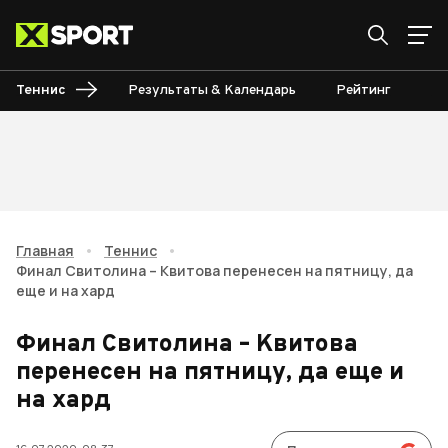
Теннис
Результаты & Календарь
Рейтинг
Ту
Главная
•
Теннис
•
Финал Свитолина – Квитова перенесен на пятницу, да
еще и на хард
Финал Свитолина – Квитова
перенесен на пятницу, да еще и
на хард