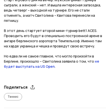
сыграли, а женский – нет. И вышла интересная загвоздка,
ведь четверг – выходной на турнире. Его не стали
отменять, а матч Свитолина – Квитова перенесли на
пятницу.
В этот день стартует второй мини-турнир bett1 ACES.
Проводить его будут в специально построенной арене в
ангаре берлинского аэропорта Темпельхоф. Именно там
на харде украинца и чешка и проведут свою встречу.
Но едва ли не самое главное, что могло произойти в
Берлине, произошло – Свитолина заявила о том, что
не
будет выступать на
US
Open
.
Поделиться
Теннис