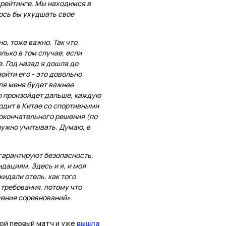
 рейтинге. Мы находимся в
лось бы ухудшать свое
о, тоже важно. Так что,
лько в том случае, если
. Год назад я дошла до
ойти его - это довольно
ля меня будет важнее
то произойдет дальше, каждую
одит в Китае со спортивными
 окончательного решения (по
нужно учитывать. Думаю, в
 гарантируют безопасность,
дациям. Здесь и я, и моя
идали отель, как того
 требования, потому что
дения соревнований».
вой первый матч и уже
вышла