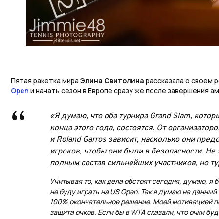
Пятая ракетка мира
Элина Свитолина
рассказала о своем 
Open
и начать сезон в Европе сразу же после завершения а
«Я думаю, что оба турнира
Grand
Slam
, котор
конца этого года, состоятся. От организатор
и
Roland
Garros
зависит, насколько они пред
игроков, чтобы они были в безопасности. Не
полным состав сильнейших участников, но т
Учитывая то, как дела обстоят сегодня, думаю, я 
не буду играть на US Open. Так я думаю на данный 
100% окончательное решение. Моей мотивацией п
защита очков. Если бы в WTA сказали, что очки буд