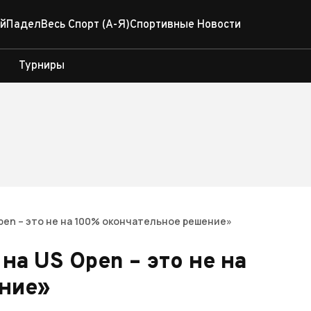
й
Падел
Весь Спорт (А-Я)
Спортивные Новости
Турниры
pen – это не на 100% окончательное решение»
на US Open – это не на
ние»