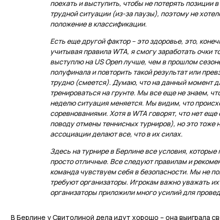
поехать и выступить, чтобы не потерять позиции в
трудной ситуации (из-за паузы), поэтому не хоте
положение в классификации.
Есть еще другой фактор – это здоровье, это, конечн
учитывая правила WTA, я смогу заработать очки то
выступлю на US Open лучше, чем в прошлом сезоне
полуфинала и повторить такой результат или превз
трудно (смеется). Думаю, что на данный момент д
тренироваться на грунте. Мы все еще не знаем, ч
неделю ситуация меняется. Мы видим, что происх
соревнованиями. Хотя в WTA говорят, что нет еще
поводу отмены теннисных турниров), но это тоже 
ассоциации делают все, что в их силах.
Здесь на турнире в Берлине все условия, которые
просто отличные. Все следуют правилам и рекомен
команда чувствуем себя в безопасности. Мы не пок
требуют организаторы. Игрокам важно уважать их
организаторы приложили много усилий для прове
В Берлине у Свитолиной дела идут хорошо – она выиграла с