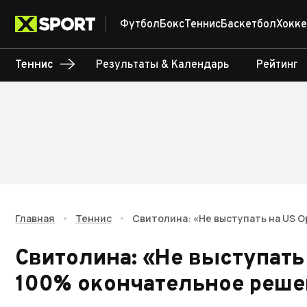
Футбол
Бокс
Теннис
Баскетбол
Хокке
Теннис
Результаты & Календарь
Рейтинг
Главная
•
Теннис
•
Свитолина: «Не выступать на US O
Свитолина: «Не выступать 
100% окончательное реше