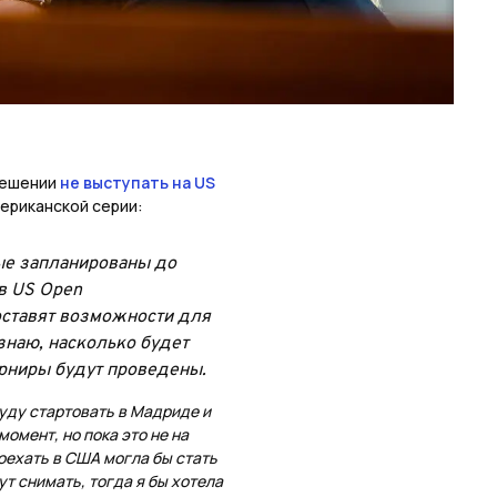
решении
не выступать на US
мериканской серии:
ые запланированы до
ов US Open
оставят возможности для
 знаю, насколько будет
урниры будут проведены.
буду стартовать в Мадриде и
момент, но пока это не на
оехать в США могла бы стать
ут снимать, тогда я бы хотела