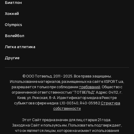
Биатлон
Хоккей
Olympics
Волейбол
Легка атлетика
Другие
© ООО Тотвельд, 2011 - 2025. Все права защищены.
Использование материалов, размещенных на сайте XSPORT.ua,
разрешается только при соблюдении
требований
. Общество с
ограниченной ответственностью "ТОТВЕЛЬД". Адрес: 04112, г.
Киев, ул. Рижская, 8-А. Идентификатор медиа в Реестре
субъектов в сфере медиа: L10-00340, R40-05982
Структура
собственности
Этот Сайт предназначен для лиц старше 21 года.
Заходя на Сайт и пользуясь им, Пользователь подтверждает,
что он является лицом, которое на момент использования