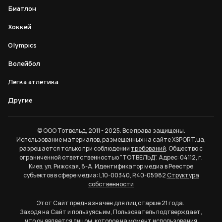
Биатлон
Хоккей
Olympics
Волейбол
Легка атлетика
Другие
© ООО Тотвельд, 2011 - 2025. Все права защищены.
Использование материалов, размещенных на сайте XSPORT.ua,
разрешается только при соблюдении
требований
. Общество с
ограниченной ответственностью "ТОТВЕЛЬД". Адрес: 04112, г.
Киев, ул. Рижская, 8-А. Идентификатор медиа в Реестре
субъектов в сфере медиа: L10-00340, R40-05982
Структура
собственности
Этот Сайт предназначен для лиц старше 21 года.
Заходя на Сайт и пользуясь им, Пользователь подтверждает,
что он является лицом, которое на момент использования