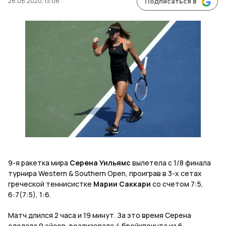
26.08.2020, 13:06
Подписаться в
9-я ракетка мира
Серена Уильямс
вылетела с 1/8 финала
турнира Western & Southern Open, проиграв в 3-х сетах
греческой теннисистке
Марии Саккари
со счетом 7:5,
6:7(7:5), 1:6.
Матч длился 2 часа и 19 минут. За это время Серена
сделала 9 эйсов, реализовала 4 брейкпоинта из 6,