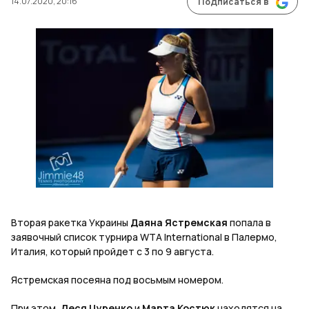
14.07.2020, 20:16
Подписаться в
Вторая ракетка Украины
Даяна Ястремская
попала в
заявочный список турнира WTA International в Палермо,
Италия, который пройдет с 3 по 9 августа.
Ястремская посеяна под восьмым номером.
При этом,
Леся Цуренко
и
Марта Костюк
находятся на