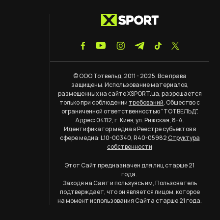
© ООО Тотвельд, 2011 - 2025. Все права
защищены. Использование материалов,
размещенных на сайте XSPORT.ua, разрешается
только при соблюдении
требований
. Общество с
ограниченной ответственностью "ТОТВЕЛЬД".
Адрес: 04112, г. Киев, ул. Рижская, 8-А.
Идентификатор медиа в Реестре субъектов в
сфере медиа: L10-00340, R40-05982
Структура
собственности
Этот Сайт предназначен для лиц старше 21
года.
Заходя на Сайт и пользуясь им, Пользователь
подтверждает, что он является лицом, которое
на момент использования Сайта старше 21 года.