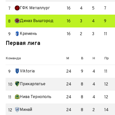
ГФК Металлург
16
4
5
7
7
Диназ Вышгород
16
3
4
9
8
Кремень
16
2
3
11
9
Первая лигa
Команда
М
В
Н
Пр
Viktoria
24
9
4
11
9
Прикарпатье
24
8
4
12
10
Нива Тернополь
24
8
4
12
11
Минай
24
8
2
14
12