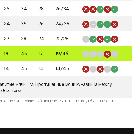
26
34
28
26/34
24
35
26
24/35
22
28
24
22/28
19
46
17
19/46
14
45
14
14/45
абитые мячи
ПМ
:
Пропущенные мячи
Р
:
Разница между
е 5 матчей
ственности за какие-либо изменения, которые могут быть внесены.