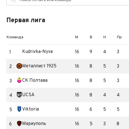
Первая лигa
Команда
М
В
Н
Пр
Kudrivka-Nyva
16
9
4
3
1
Металлист 1925
16
8
5
3
2
СК Полтава
16
8
5
3
3
UCSA
16
8
4
4
4
Viktoria
16
6
5
5
5
Мариуполь
16
5
3
8
6