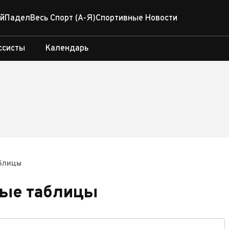
й
Падел
Весь Спорт (А-Я)
Спортивные Новости
ссисты
Календарь
блицы
ые таблицы