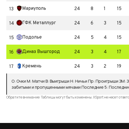
Мариуполь
24
8
1
15
13
ГФК Металлург
24
6
3
15
14
Подолье
24
5
4
15
15
Диназ Вышгород
24
3
4
17
16
Кремень
24
3
2
19
17
О
:
Очки
М
:
Матчи
В
:
Выигрыши
Н
:
Ничьи
Пр
:
Проигрыши
ЗМ
:
З
забитыми и пропущенными мячами
Последние 5
:
Последни
Обратите внимание: Таблицы могут быть изменены. XSport не несет ответ