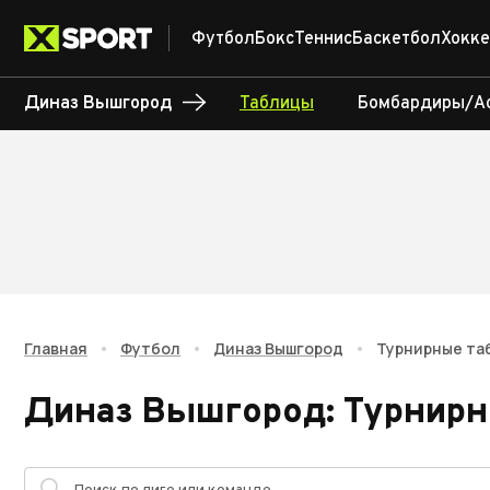
Футбол
Бокс
Теннис
Баскетбол
Хокке
Диназ Вышгород
Таблицы
Бомбардиры/А
Главная
•
Футбол
•
Диназ Вышгород
•
Турнирные та
Диназ Вышгород
:
Турнирн