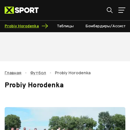
Probiy Horodenka
Таблицы
Бомбардиры/Ассисты
Главная
•
Футбол
•
Probiy Horodenka
Probiy Horodenka