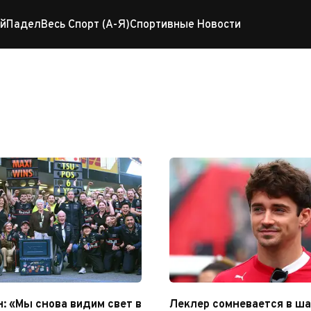
й
Падел
Весь Спорт (А-Я)
Спортивные Новости
ана
: «Мы снова видим свет в
Леклер сомневается в шан