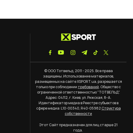
© ООО Тотвельд, 2011 - 2025. Все права
защищены. Использование материалов,
размещенных на сайте XSPORT.ua, разрешается
только при соблюдении
требований
. Общество с
ограниченной ответственностью "ТОТВЕЛЬД".
Адрес: 04112, г. Киев, ул. Рижская, 8-А.
Идентификатор медиа в Реестре субъектов в
сфере медиа: L10-00340, R40-05982
Структура
собственности
Этот Сайт предназначен для лиц старше 21
года.