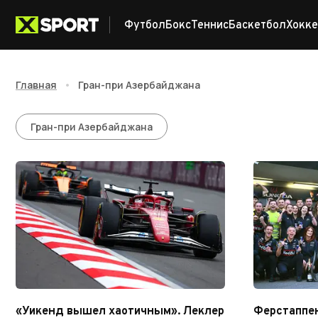
Футбол
Бокс
Теннис
Баскетбол
Хокке
Главная
•
Гран-при Азербайджана
Гран-при Азербайдж
Гран-при Азербайджана
«Уикенд вышел хаотичным». Леклер
Ферстаппен