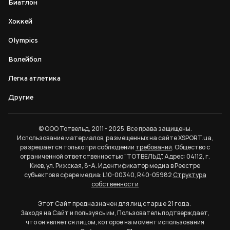
Биатлон
Хоккей
Olympics
Волейбол
Легка атлетика
Другие
© ООО Тотвельд, 2011 - 2025. Все права защищены.
Использование материалов, размещенных на сайте XSPORT.ua,
разрешается только при соблюдении
требований
. Общество с
ограниченной ответственностью "ТОТВЕЛЬД". Адрес: 04112, г.
Киев, ул. Рижская, 8-А. Идентификатор медиа в Реестре
субъектов в сфере медиа: L10-00340, R40-05982
Структура
собственности
Этот Сайт предназначен для лиц старше 21 года.
Заходя на Сайт и пользуясь им, Пользователь подтверждает,
что он является лицом, которое на момент использования