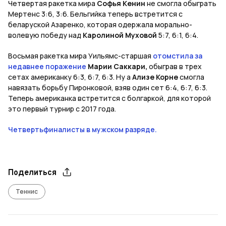
Четвертая ракетка мира
Софья Кенин
не смогла обыграть
Мертенс 3:6, 3:6. Бельгийка теперь встретится с
беларуской Азаренко, которая одержала морально-
волевую победу над
Каролиной Муховой
5:7, 6:1, 6:4.
Восьмая ракетка мира Уильямс-старшая
отомстила за
недавнее поражение
Марии Саккари,
обыграв в трех
сетах американку 6:3, 6:7, 6:3. Ну а
Ализе Корне
смогла
навязать борьбу Пиронковой, взяв один сет 6:4, 6:7, 6:3.
Теперь американка встретится с болгаркой, для которой
это первый турнир с 2017 года.
Четвертьфиналисты в мужском разряде.
Поделиться
Теннис