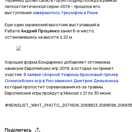
Украинец добыл свою вторую подряд победу в рамках
легкоатлетической серии-2019 – прошлое его
выступление
завершилось триумфом в Риме.
Еще один украинский высотник выступавший в
Рабате
Андрей Проценко
занял 6-е место,
остановившись на высоте 2,22 м.
Хорошая форма Бондаренко добавляет оптимизма
накануне Европейских игр-2019, в которых он примет
участие.
В заявке сборной Укарины бронзовый призер
Олимпийских игр в Рио заменил Дмитрия Демьянюка
,
который пропустит соревнования из-за травмы.
Европейские игры пройдут в Минске с 21 по 30 июня.
#NEWSLIST_WIHT_PHOTO_2071606,2068823,2068596,20683
Поділитись