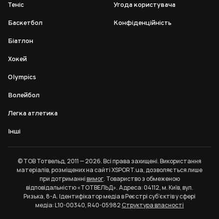
Теніс
Угода користувача
Баскетбол
Конфіденційність
Біатлон
Хокей
Olympics
Волейбол
Легка атлетика
Інші
© ТОВ Тотвельд, 2011 — 2026. Всі права захищені. Використання
матеріалів, розміщених на сайті XSPORT.ua, дозволяється лише
при дотриманні
вимог
. Товариство з обмеженою
відповідальністю «ТОТВЕЛЬД». Адреса: 04112, м. Київ, вул.
Ризька, 8-А. Ідентифікатор медіа в Реєстрі суб’єктів у сфері
медіа: L10-00340, R40-05982
Структура власності