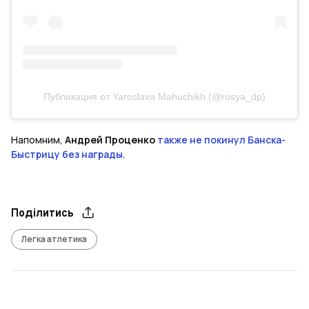
Публикация от Yaroslava Mahuchikh (@rosya_dp)
Напомним,
Андрей Проценко
также не покинул Банска-
Быстрицу без награды.
Поділитись
Легка атлетика