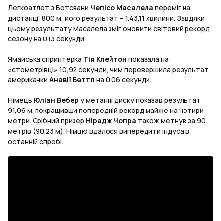
Легкоатлет з Ботсвани
Чепісо Масалела
переміг на
дистанції 800 м, його результат – 1.43,11 хвилини. Завдяки
цьому результату Масалела зміг оновити світовий рекорд
сезону на 0.13 секунди.
Ямайська спринтерка
Тія Клейтон
показала на
«стометрівці» 10,92 секунди, чим перевершила результат
американки
Анавії Беттл
на 0.06 секунди.
Німець
Юліан Вебер
у метанні диску показав результат
91,06 м. покращивши попередній рекорд майже на чотири
метри. Срібний призер
Нірадж Чопра
також метнув за 90
метрів (90.23 м). Німцю вдалося випередити індуса в
останній спробі.