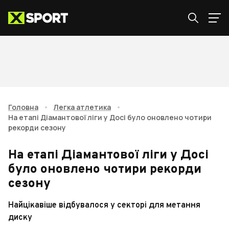
Головна
•
Легка атлетика
•
На етапі Діамантової ліги у Досі було оновлено чотири
рекорди сезону
На етапі Діамантової ліги у Досі
було оновлено чотири рекорди
сезону
Найцікавіше відбувалося у секторі для метання
диску