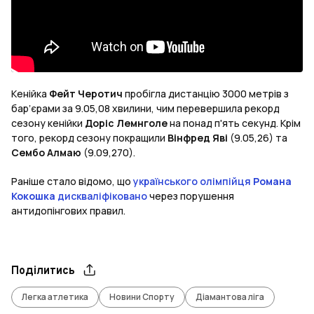
Кенійка
Фейт Черотич
пробігла дистанцію 3000 метрів з
барʼєрами за 9.05,08 хвилини, чим перевершила рекорд
сезону кенійки
Доріс Лемнголе
на понад п'ять секунд. Крім
того, рекорд сезону покращили
Вінфред Яві
(9.05,26) та
Сембо Алмаю
(9.09,270).
Раніше стало відомо, що
українського олімпійця
Романа
Кокошка
дискваліфіковано
через порушення
антидопінгових правил.
Поділитись
Легка атлетика
Новини Спорту
Діамантова ліга