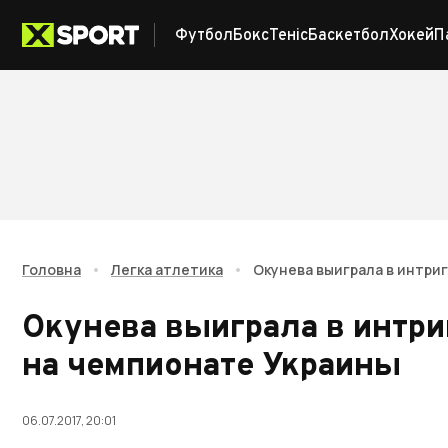
Футбол
Бокс
Теніс
Баскетбол
Хокей
П
Головна
•
Легка атлетика
•
Окунева выиграла в интри
Окунева выиграла в интр
на чемпионате Украины
06.07.2017, 20:01