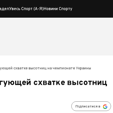
адел
Увесь Спорт (А-Я)
Новини Спорту
гующей схватке высотниц на чемпионате Украины
игующей схватке высотниц
Підписатися в