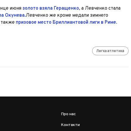
онце июня
золото взяла Геращенко
, а Левченко стала
а Окунева.
Левченко же кроме медали зимнего
е также
призовое место Бриллиантовой лиги в Риме
.
Легка атлетика
Про нас
Контакти