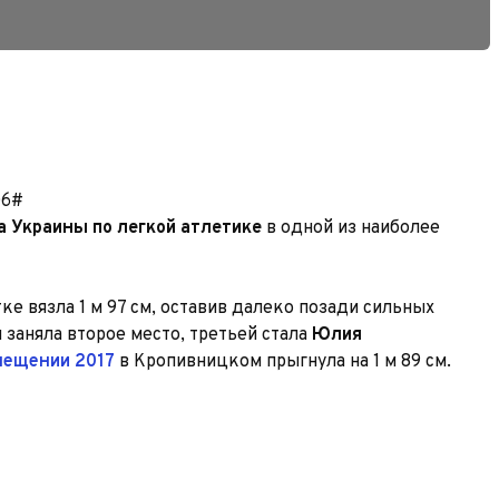
06#
а Украины по легкой атлетике
в одной из наиболее
е вязла 1 м 97 см, оставив далеко позади сильных
м заняла второе место, третьей стала
Юлия
омещении 2017
в Кропивницком прыгнула на 1 м 89 см.