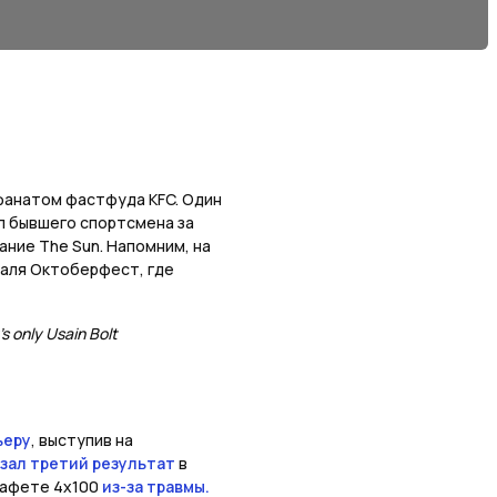
фанатом фастфуда KFC. Один
л бывшего спортсмена за
ние The Sun. Напомним, на
аля Октоберфест, где
’s only Usain Bolt
ьеру
, выступив на
зал третий результат
в
стафете 4х100
из-за травмы.