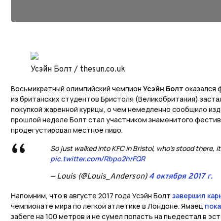
Усэйн Болт / thesun.co.uk
Восьмикратный олимпийский чемпион
Усэйн Болт
оказался 
из британских студентов Бристоля (Великобритания) заста
покупкой жаренной курицы, о чем немедленно сообщило изда
прошлой неделе Болт стал участником знаменитого фестив
продегустировал местное пиво.
So just walked into KFC in Bristol, who’s stood there, it
pic.twitter.com/Rbpo2hrFQR
— Louis (@Louis_Anderson)
4 октября 2017 г.
Напомним, что в августе 2017 года Усэйн Болт
завершил кар
чемпионате мира по легкой атлетике в Лондоне. Ямаец
пока
забеге на 100 метров и не сумел попасть на пьедестал в э