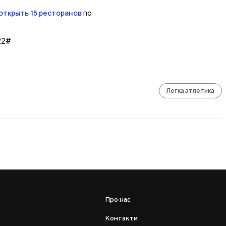
открыть 15 ресторанов
по
22#
Легка атлетика
Про нас
Контакти