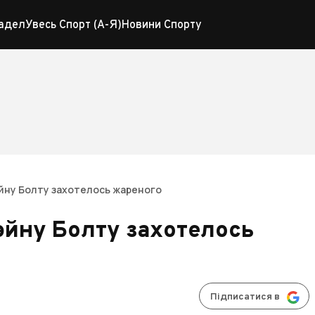
адел
Увесь Спорт (А-Я)
Новини Спорту
эйну Болту захотелось жареного
эйну Болту захотелось
Підписатися в