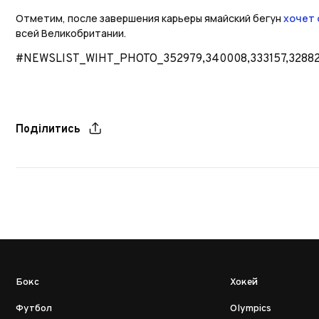
Отметим, после завершения карьеры ямайский бегун
хочет 
всей Великобритании.
#NEWSLIST_WIHT_PHOTO_352979,340008,333157,3288
Поділитись
Бокс
Хокей
Футбол
Olympics