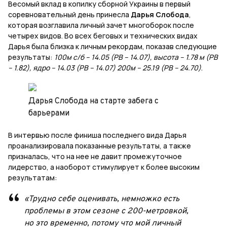
Весомый вклад в копилку сборной Украины в первый
соревновательный день принесла
Дарья Слобода
,
которая возглавила личный зачет многоборок после
четырех видов. Во всех беговых и технических видах
Дарья была близка к личным рекордам, показав следующие
результаты:
100м с/б – 14.05 (PB – 14.07), высота – 1.78 м (PB
– 1.82), ядро – 14.03 (PB – 14.07) 200м – 25.19 (PB – 24.70)
.
Дарья Слобода на старте забега с
барьерами
В интервью после финиша последнего вида Дарья
проанализировала показанные результаты, а также
призналась, что на нее не давит промежуточное
лидерство, а наоборот стимулирует к более высоким
результатам:
«Трудно себе оценивать, немножко есть
проблемы в этом сезоне с 200-метровкой,
но это временно, потому что мой личный