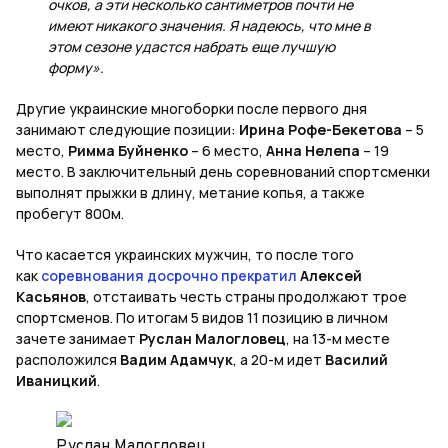
очков, а эти несколько сантиметров почти не
имеют никакого значения. Я надеюсь, что мне в
этом сезоне удастся набрать еще лучшую
форму».
Другие украинские многоборки после первого дня
занимают следующие позиции:
Ирина Рофе-Бекетова
– 5
место,
Римма Буйненко
– 6 место,
Анна Нелепа
– 19
место. В заключительный день соревнований спортсменки
выполнят прыжки в длину, метание копья, а также
пробегут 800м.
Что касается украинских мужчин, то после того
как
соревнования досрочно прекратил
Алексей
Касьянов
, отстаивать честь страны продолжают трое
спортсменов. По итогам 5 видов 11 позицию в личном
зачете занимает
Руслан Малогловец
, на 13-м месте
расположился
Вадим Адамчук
, а 20-м идет
Василий
Иваницкий
.
Руслан Малогловец