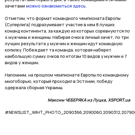
зачетами
можно ознакомиться здесь
.
Отметим, что формат командного чемпионата Европы
(Суперлига) подразумевает участие в нем 8 лучших
команд континента, за каждую из которых соревнуются по
4 мужчины и женщины. Набирая очки в личный зачет, по три
лучших результата у мужчин и женщин идут командную
копилку. Побеждает та команда, которая наберет
наибольшую сумму очков по итогам 10 видов у мужчин и 7
видов у женщин.
Напомним, на прошлом чемпионате Европы по командному
многоборью, который проходил в Эстонии, победу
одержала сборная Украины.
Максим ЧЕБЕРЯКА из Луцка, XSPORT.ua
#NEWSLIST_WIHT_PHOTO_2090366,2090060,2090312,2079