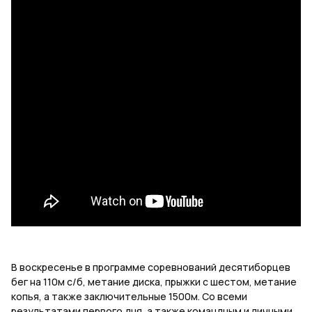
В воскресенье в программе соревнований десятиборцев
бег на 110м с/б, метание диска, прыжки с шестом, метание
копья, а также заключительные 1500м. Со всеми
результатами первого дня, а также командным и личными