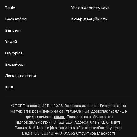
Теніс
Угода користувача
Баскетбол
Конфіденційність
Біатлон
Хокей
Olympics
Волейбол
Легка атлетика
Інші
© ТОВ Тотвельд, 2011 — 2026. Всі права захищені. Використання
матеріалів, розміщених на сайті XSPORT.ua, дозволяється лише
при дотриманні
вимог
. Товариство з обмеженою
відповідальністю «ТОТВЕЛЬД». Адреса: 04112, м. Київ, вул.
Ризька, 8-А. Ідентифікатор медіа в Реєстрі суб’єктів у сфері
медіа: L10-00340, R40-05982
Структура власності