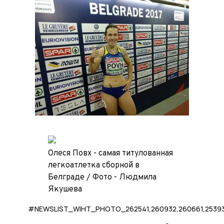
Олеся Повх - самая титулованная
легкоатлетка сборной в
Белграде / Фото - Людмила
Якушева
#NEWSLIST_WIHT_PHOTO_262541,260932,260661,2539