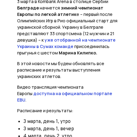
3 марта в Kombank Arena в столице Сербии
Белграде
начнется
зимний чемпионат
Европы по легкой атлетик
е – первый после
Олимпийских Игр в Рио официальный старт для
украинской сборной. Украину в Белграле
представляют 33 спортсмена (12 мужчин и 21
девушка) – к
уже отобранной на чемпионате
Украины в Сумах команде
присоединилась
прыгунья с шестом
Марина Килипко.
В этой новости мы будем обновлять все
расписание и результаты выступления
украинских атлетов.
Видео трансляция чемпионата
Европы
доступна на официальном портале
EBU
.
Расписание и результаты:
3 марта, день 1, утро
3 марта, день 1, вечер
4 марта, день 2, утро