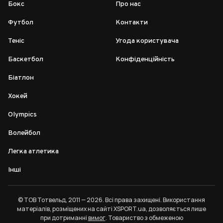
Бокс
Про нас
Футбол
Контакти
Теніс
Угода користувача
Баскетбол
Конфіденційність
Біатлон
Хокей
Olympics
Волейбол
Легка атлетика
Інші
© ТОВ Тотвельд, 2011 — 2026. Всі права захищені. Використання
матеріалів, розміщених на сайті XSPORT.ua, дозволяється лише
при дотриманні
вимог
. Товариство з обмеженою