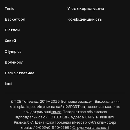
Теніс
Угода користувача
Баскетбол
Конфіденційність
Біатлон
Хокей
Olympics
Волейбол
Легка атлетика
Інші
© ТОВ Тотвельд, 2011 — 2026. Всі права захищені. Використання
матеріалів, розміщених на сайті XSPORT.ua, дозволяється лише
при дотриманні
вимог
. Товариство з обмеженою
відповідальністю «ТОТВЕЛЬД». Адреса: 04112, м. Київ, вул.
Ризька, 8-А. Ідентифікатор медіа в Реєстрі суб’єктів у сфері
медіа: L10-00340, R40-05982
Структура власності