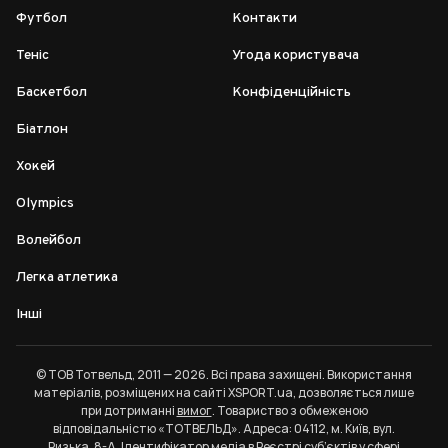
Футбол
Контакти
Теніс
Угода користувача
Баскетбол
Конфіденційність
Біатлон
Хокей
Olympics
Волейбол
Легка атлетика
Інші
© ТОВ Тотвельд, 2011 — 2026. Всі права захищені. Використання
матеріалів, розміщених на сайті XSPORT.ua, дозволяється лише
при дотриманні
вимог
. Товариство з обмеженою
відповідальністю «ТОТВЕЛЬД». Адреса: 04112, м. Київ, вул.
Ризька, 8-А. Ідентифікатор медіа в Реєстрі суб’єктів у сфері