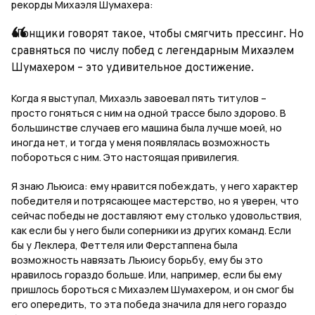
рекорды Михаэля Шумахера:
«Гонщики говорят такое, чтобы смягчить прессинг. Но
сравняться по числу побед с легендарным Михаэлем
Шумахером – это удивительное достижение.
Когда я выступал, Михаэль завоевал пять титулов –
просто гоняться с ним на одной трассе было здорово. В
большинстве случаев его машина была лучше моей, но
иногда нет, и тогда у меня появлялась возможность
побороться с ним. Это настоящая привилегия.
Я знаю Льюиса: ему нравится побеждать, у него характер
победителя и потрясающее мастерство, но я уверен, что
сейчас победы не доставляют ему столько удовольствия,
как если бы у него были соперники из других команд. Если
бы у Леклера, Феттеля или Ферстаппена была
возможность навязать Льюису борьбу, ему бы это
нравилось гораздо больше. Или, например, если бы ему
пришлось бороться с Михаэлем Шумахером, и он смог бы
его опередить, то эта победа значила для него гораздо