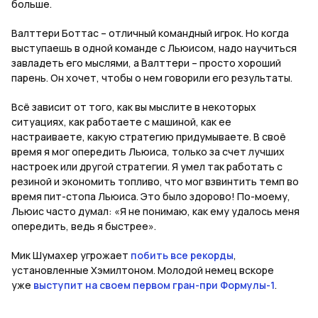
больше.
Валттери Боттас – отличный командный игрок. Но когда
выступаешь в одной команде с Льюисом, надо научиться
завладеть его мыслями, а Валттери – просто хороший
парень. Он хочет, чтобы о нем говорили его результаты.
Всё зависит от того, как вы мыслите в некоторых
ситуациях, как работаете с машиной, как ее
настраиваете, какую стратегию придумываете. В своё
время я мог опередить Льюиса, только за счет лучших
настроек или другой стратегии. Я умел так работать с
резиной и экономить топливо, что мог взвинтить темп во
время пит-стопа Льюиса. Это было здорово! По-моему,
Льюис часто думал: «Я не понимаю, как ему удалось меня
опередить, ведь я быстрее».
Мик Шумахер угрожает
побить все рекорды
,
установленные Хэмилтоном. Молодой немец вскоре
уже
выступит на своем первом гран-при Формулы-1
.