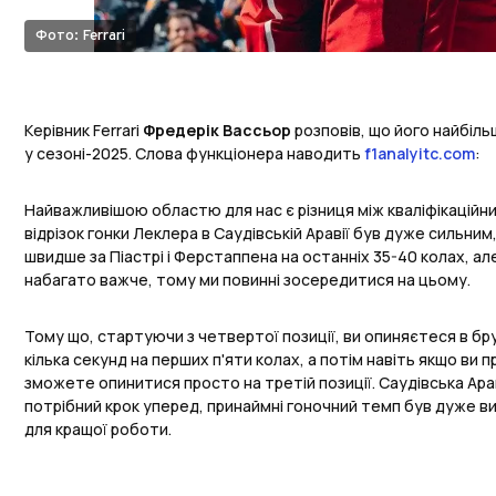
Фото: Ferrari
Керівник Ferrari
Фредерік Вассьор
розповів, що його найбіль
у сезоні-2025. Слова функціонера наводить
f1analyitc.com
:
Найважливішою областю для нас є різниця між кваліфікаційн
відрізок гонки Леклера в Саудівській Аравії був дуже сильним,
швидше за Піастрі і Ферстаппена на останніх 35-40 колах, але
набагато важче, тому ми повинні зосередитися на цьому.
Тому що, стартуючи з четвертої позиції, ви опиняєтеся в бр
кілька секунд на перших п'яти колах, а потім навіть якщо ви
зможете опинитися просто на третій позиції. Саудівська Ара
потрібний крок уперед, принаймні гоночний темп був дуже ви
для кращої роботи.