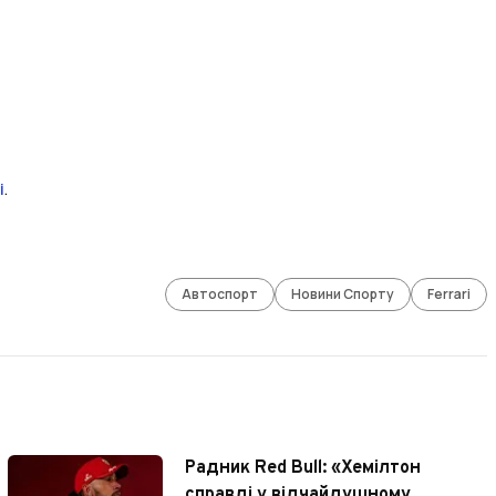
і
.
Автоспорт
Новини Спорту
Ferrari
Радник Red Bull: «Хемілтон
справді у відчайдушному