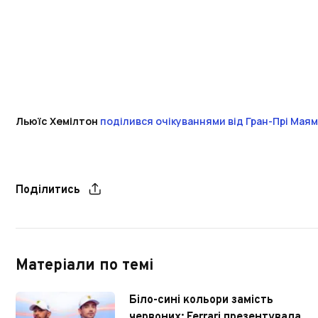
Льюїс Хемілтон
поділився очікуваннями від Гран-Прі Маям
Поділитись
Матеріали по темі
Біло-сині кольори замість
червоних: Ferrari презентувала