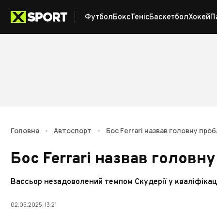
Футбол
Бокс
Теніс
Баскетбол
Хокей
П
Головна
•
Автоспорт
•
Бос Ferrari назвав головну про
Бос Ferrari назвав головн
Вассьор незадоволений темпом Скудерії у кваліфікац
02.05.2025, 13:21