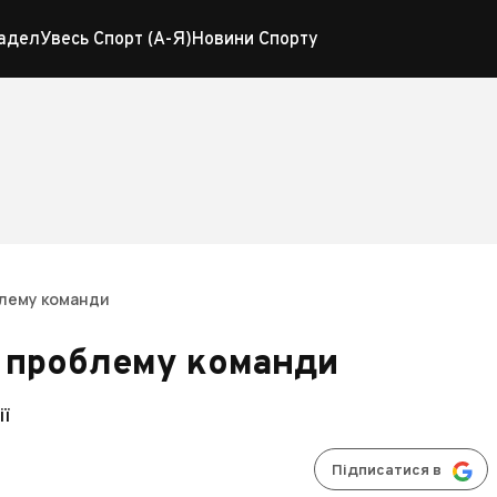
адел
Увесь Спорт (А-Я)
Новини Спорту
блему команди
у проблему команди
ії
Підписатися в