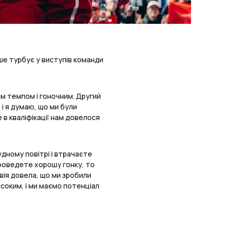
ше турбує у виступів команди
им темпом і гоночним. Другий
 і я думаю, що ми були
 в кваліфікації нам довелося
удному повітрі і втрачаєте
 проведете хорошу гонку, то
вія довела, що ми зробили
соким, і ми маємо потенціал