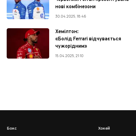
нові комбінезони
30.04.2025, 18:46
Хемілтон:
«Болід Ferrari відчувається
чужорідним»
15.04.2025, 21:10
Бокс
Хокей