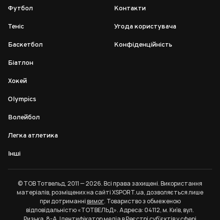
Футбол
Контакти
Теніс
Угода користувача
Баскетбол
Конфіденційність
Біатлон
Хокей
Olympics
Волейбол
Легка атлетика
Інші
© ТОВ Тотвельд, 2011 — 2026. Всі права захищені. Використання
матеріалів, розміщених на сайті XSPORT.ua, дозволяється лише
при дотриманні
вимог
. Товариство з обмеженою
відповідальністю «ТОТВЕЛЬД». Адреса: 04112, м. Київ, вул.
Ризька, 8-А. Ідентифікатор медіа в Реєстрі суб’єктів у сфері