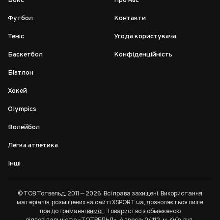
Бокс
Про нас
Футбол
Контакти
Теніс
Угода користувача
Баскетбол
Конфіденційність
Біатлон
Хокей
Olympics
Волейбол
Легка атлетика
Інші
© ТОВ Тотвельд, 2011 — 2026. Всі права захищені. Використання
матеріалів, розміщених на сайті XSPORT.ua, дозволяється лише
при дотриманні
вимог
. Товариство з обмеженою
відповідальністю «ТОТВЕЛЬД». Адреса: 04112, м. Київ, вул.