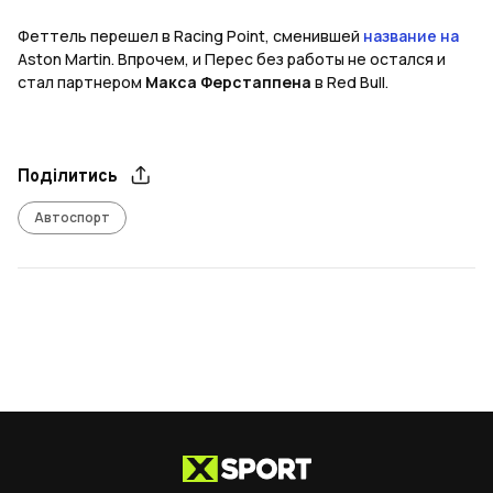
Феттель перешел в
Racing
Point
, сменившей
название на
Aston Martin
. Впрочем, и Перес без работы не остался и
стал партнером
Макса Ферстаппена
в
Red
Bull
.
Поділитись
Автоспорт