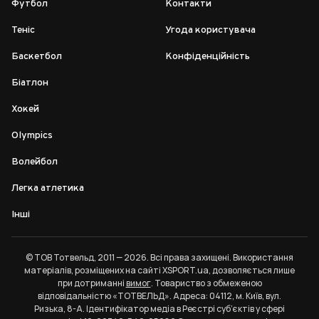
Футбол
Контакти
Теніс
Угода користувача
Баскетбол
Конфіденційність
Біатлон
Хокей
Olympics
Волейбол
Легка атлетика
Інші
© ТОВ Тотвельд, 2011 — 2026. Всі права захищені. Використання
матеріалів, розміщених на сайті XSPORT.ua, дозволяється лише
при дотриманні
вимог
. Товариство з обмеженою
відповідальністю «ТОТВЕЛЬД». Адреса: 04112, м. Київ, вул.
Ризька, 8-А. Ідентифікатор медіа в Реєстрі суб’єктів у сфері