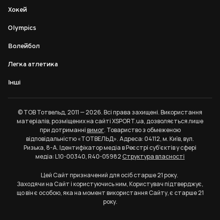
Хокей
Olympics
Волейбол
Легка атлетика
Інші
© ТОВ Тотвельд, 2011 — 2026. Всі права захищені. Використання
матеріалів, розміщених на сайті XSPORT.ua, дозволяється лише
при дотриманні
вимог
. Товариство з обмеженою
відповідальністю «ТОТВЕЛЬД». Адреса: 04112, м. Київ, вул.
Ризька, 8-А. Ідентифікатор медіа в Реєстрі суб’єктів у сфері
медіа: L10-00340, R40-05982
Структура власності
Цей Сайт призначений для осіб старше 21 року.
Заходячи на Сайт і користуючись ним, Користувач підтверджує,
що він є особою, яка на момент використання Сайту, є старше 21
року.