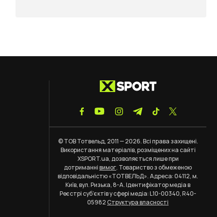
© ТОВ Тотвельд, 2011 — 2026. Всі права захищені.
Використання матеріалів, розміщених на сайті
XSPORT.ua, дозволяється лише при
дотриманні
вимог
. Товариство з обмеженою
відповідальністю «ТОТВЕЛЬД». Адреса: 04112, м.
Київ, вул. Ризька, 8-А. Ідентифікатор медіа в
Реєстрі суб’єктів у сфері медіа: L10-00340, R40-
05982
Структура власності