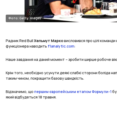
Фото: Getty Images
Радник Red Bull
Хельмут Марко
висловився про цілі команди 
функціонера наводить
f1analytic.com
:
Наше завдання на даний момент – зробити ширше робоче вік
Крім того, необхідно усунути деякі слабкі сторони боліда нап
таким чином, покращити базову швидкість.
Відзначимо, що
першим європейським етапом Формули-1
буд
який відбудеться 18 травня.