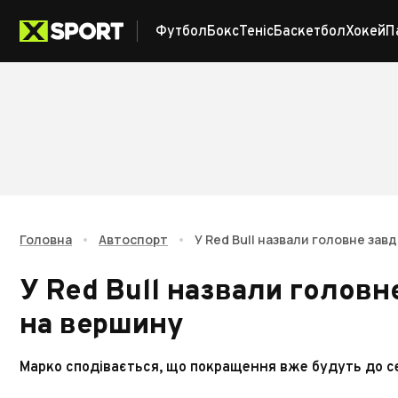
Футбол
Бокс
Теніс
Баскетбол
Хокей
П
Головна
•
Автоспорт
•
У Red Bull назвали головне за
У Red Bull назвали голов
на вершину
Марко сподівається, що покращення вже будуть до с