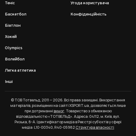
Теніс
Угода користувача
Баскетбол
Конфіденційність
Біатлон
Хокей
Olympics
Волейбол
Легка атлетика
Інші
© ТОВ Тотвельд, 2011 — 2026. Всі права захищені. Використання
матеріалів, розміщених на сайті XSPORT.ua, дозволяється лише
при дотриманні
вимог
. Товариство з обмеженою
відповідальністю «ТОТВЕЛЬД». Адреса: 04112, м. Київ, вул.
Ризька, 8-А. Ідентифікатор медіа в Реєстрі суб’єктів у сфері
медіа: L10-00340, R40-05982
Структура власності