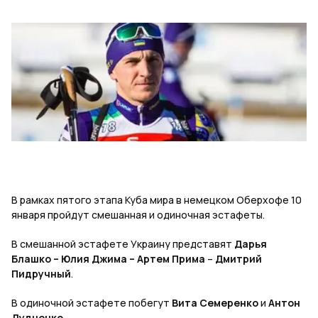
В рамках пятого этапа Куба мира в немецком Оберхофе 10
января пройдут смешанная и одиночная эстафеты.
В смешанной эстафете Украину представят
Дарья
Блашко – Юлия Джима – Артем Прима
–
Дмитрий
Пидручный
.
В одиночной эстафете побегут
Вита Семеренко
и
Антон
Дудченко.