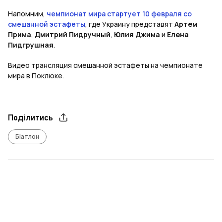
Напомним,
чемпионат мира стартует 10 февраля со
смешанной эстафеты
, где Украину представят
Артем
Прима
,
Дмитрий Пидручный
,
Юлия Джима
и
Елена
Пидгрушная
.
Видео трансляция смешанной эстафеты на чемпионате
мира в Поклюке.
Поділитись
Біатлон