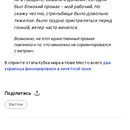
не в габарите, бывали и дальние. Сегодня
был близкий промах – мой рабочий. Но
скажу честно, стрельбище было довольно
тяжелое: было трудно пристреляться перед
гонкой, ветер часто менялся.
Возможно, на этот единственный промах
повлияло и то, что немножко не сориентировался
с ветром».
В спринте этапа Кубка мира в Нове Место всего
два
украинца финишировали в зачетной зоне
.
Поділитись
Біатлон