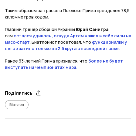
Таким образом на трассе в Поклюке Прима преодолел 78,5
киломметров ходом.
Главный тренер сборной Украины
Юрай Санитра
сам
остался удивлен, откуда Артем нашел в себе силы на
масс-старт
. Биатлонист посетовал, что
функционалки у
него хватило только на 2,5 круга в последней гонке.
Ранее 33-летний Прима признался, что
более не будет
выступать на чемпионатах мира.
Поділитись
Біатлон