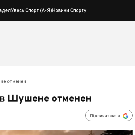
адел
Увесь Спорт (А-Я)
Новини Спорту
ене отменен
а в Шушене отменен
Підписатися в