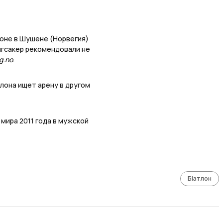
зоне в Шушене (Норвегия)
нгсакер рекомендовали не
g.no
.
лона ищет арену в другом
мира 2011 года в мужской
Біатлон