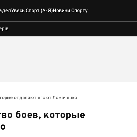
адел
Увесь Спорт (А-Я)
Новини Спорту
ерів
оторые отдаляют его от Ломаченко
во боев, которые
ко