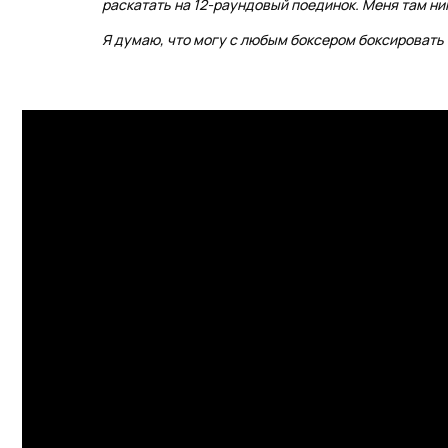
раскатать на 12-раундовый поединок. Меня там ни
Я думаю, что могу с любым боксером боксировать и