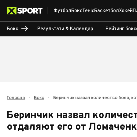
Футбол
Бокс
Теніс
Баскетбол
Хокей
П
Бокс
Результати & Календар
Рейтинг бокс
Головна
•
Бокс
•
Беринчик назвал количество боев, к
Беринчик назвал количест
отдаляют его от Ломачен