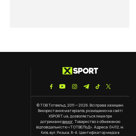
© ТОВ Тотвельд, 2011 — 2026. Всі права захищені.
Використання матеріалів, розміщених на сайті
XSPORT.ua, дозволяється лише при
дотриманні
вимог
. Товариство з обмеженою
відповідальністю «ТОТВЕЛЬД». Адреса: 04112, м.
Київ, вул. Ризька, 8-А. Ідентифікатор медіа в