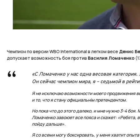
Чемпион по версии WBO International в легком весе
Денис Б
допускает возможность боя против
Василия Ломаченко
(1
«С Ломаченко у нас одна весовая категория.
Он сейчас чемпион мира, я – седьмой в рейти
Я не исключаю возможности моего продвижения вв
и то, что я стану официальнім претендентом.
Но пока что до этого далеко, и мне нужно 3-4 боя. 
Ломаченко завоюет все пояса и скажет: «Ребята, в
пойду дальше».
Я со всеми могу боксировать, у меня хватит опыта 