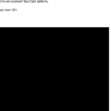
кто не сможет быстро забить.
з топ-15».