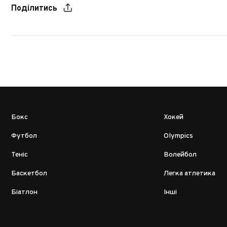
Поділитись
Бокс
Хокей
Футбол
Olympics
Теніс
Волейбол
Баскетбол
Легка атлетика
Біатлон
Інші