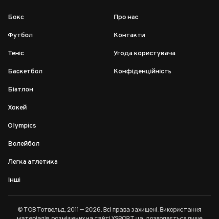
Бокс
Про нас
Футбол
Контакти
Теніс
Угода користувача
Баскетбол
Конфіденційність
Біатлон
Хокей
Olympics
Волейбол
Легка атлетика
Інші
© ТОВ Тотвельд, 2011 — 2026. Всі права захищені. Використання
матеріалів, розміщених на сайті XSPORT.ua, дозволяється лише