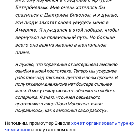
многому научился в поединке с Артуром
Бетербиевым. Мне очень хотелось бы
сразиться с Дмитрием Биволом, и я думаю,
эти люди захотят снова увидеть меня в
Америке. Я нуждался в этой победе, чтобы
вернуться на правильный путь. Но больше
всего она важна именно в ментальном
плане.
Я думаю, что поражение от Бетербиева выявило
ошибки в моей подготовке. Теперь мы усерднее
работаем над тактикой, диетой и всем прочим. В
полутяжелом дивизионе нет боксера сильнее
меня. Я могу нокаутировать абсолютно любого
соперника. Я знаю, что имел серьезного
противника в лице Шона Монагана, и мне
понравилось, как я выполнил свою работу».
Напомним, промоутер Бивола
хочет организовать турнир
чемпионов
в полутяжелом весе.