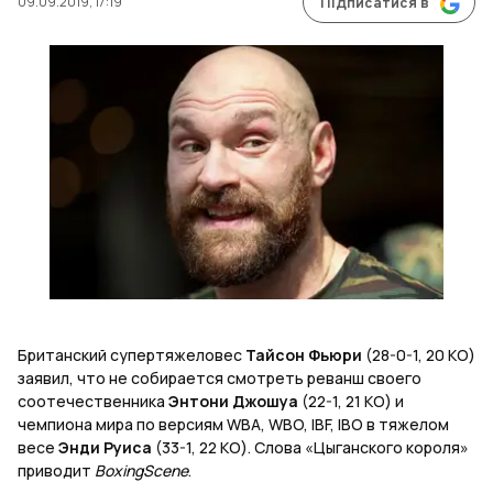
09.09.2019, 17:19
Підписатися в
Британский супертяжеловес
Тайсон Фьюри
(28-0-1, 20 КО)
заявил, что не собирается смотреть реванш своего
соотечественника
Энтони Джошуа
(22-1, 21 КО) и
чемпиона мира по версиям WBA, WBO, IBF, IBO в тяжелом
весе
Энди Руиса
(33-1, 22 КО). Слова «Цыганского короля»
приводит
BoxingScene
.