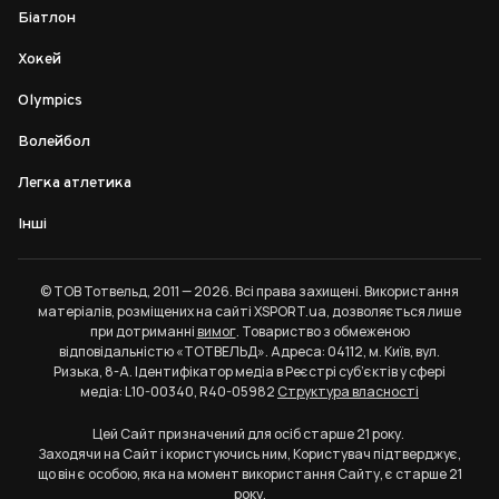
Біатлон
Хокей
Olympics
Волейбол
Легка атлетика
Інші
© ТОВ Тотвельд, 2011 — 2026. Всі права захищені. Використання
матеріалів, розміщених на сайті XSPORT.ua, дозволяється лише
при дотриманні
вимог
. Товариство з обмеженою
відповідальністю «ТОТВЕЛЬД». Адреса: 04112, м. Київ, вул.
Ризька, 8-А. Ідентифікатор медіа в Реєстрі суб’єктів у сфері
медіа: L10-00340, R40-05982
Структура власності
Цей Сайт призначений для осіб старше 21 року.
Заходячи на Сайт і користуючись ним, Користувач підтверджує,
що він є особою, яка на момент використання Сайту, є старше 21
року.