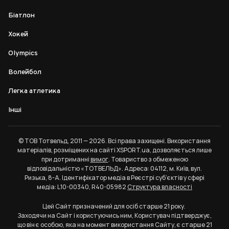
Біатлон
Хокей
Olympics
Волейбол
Легка атлетика
Інші
© ТОВ Тотвельд, 2011 — 2026. Всі права захищені. Використання
матеріалів, розміщених на сайті XSPORT.ua, дозволяється лише
при дотриманні
вимог
. Товариство з обмеженою
відповідальністю «ТОТВЕЛЬД». Адреса: 04112, м. Київ, вул.
Ризька, 8-А. Ідентифікатор медіа в Реєстрі суб’єктів у сфері
медіа: L10-00340, R40-05982
Структура власності
Цей Сайт призначений для осіб старше 21 року.
Заходячи на Сайт і користуючись ним, Користувач підтверджує,
що він є особою, яка на момент використання Сайту, є старше 21