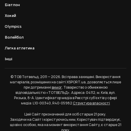
Біатлон
Хокей
Olympics
Волейбол
Легка атлетика
Інші
© ТОВ Тотвельд, 2011 — 2026. Всі права захищені. Використання
матеріалів, розміщених на сайті XSPORT.ua, дозволяється лише
при дотриманні
вимог
. Товариство з обмеженою
відповідальністю «ТОТВЕЛЬД». Адреса: 04112, м. Київ, вул.
Ризька, 8-А. Ідентифікатор медіа в Реєстрі суб’єктів у сфері
медіа: L10-00340, R40-05982
Структура власності
Цей Сайт призначений для осіб старше 21 року.
Заходячи на Сайт і користуючись ним, Користувач підтверджує,
що він є особою, яка на момент використання Сайту, є старше 21
року.