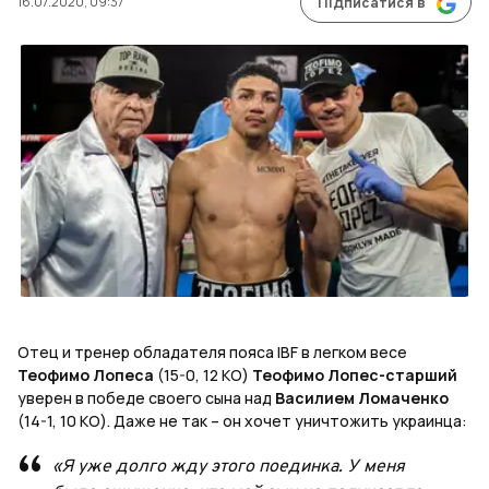
16.07.2020, 09:37
Підписатися в
Отец и тренер обладателя пояса
IBF
в легком весе
Теофимо Лопеса
(15-0, 12 КО)
Теофимо Лопес-старший
уверен в победе своего сына над
Василием Ломаченко
(14-1, 10 КО). Даже не так – он хочет уничтожить украинца:
«Я уже долго жду этого поединка. У меня