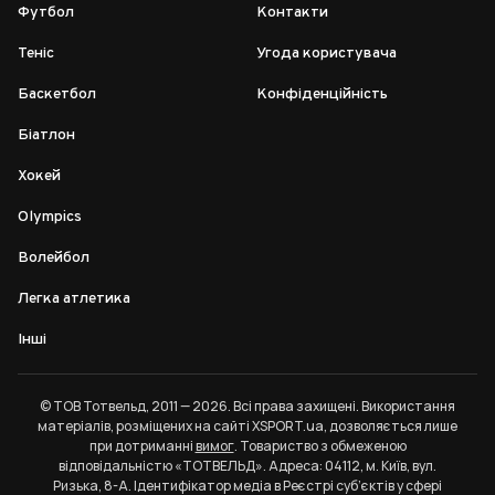
Футбол
Контакти
Теніс
Угода користувача
Баскетбол
Конфіденційність
Біатлон
Хокей
Olympics
Волейбол
Легка атлетика
Інші
© ТОВ Тотвельд, 2011 — 2026. Всі права захищені. Використання
матеріалів, розміщених на сайті XSPORT.ua, дозволяється лише
при дотриманні
вимог
. Товариство з обмеженою
відповідальністю «ТОТВЕЛЬД». Адреса: 04112, м. Київ, вул.
Ризька, 8-А. Ідентифікатор медіа в Реєстрі суб’єктів у сфері