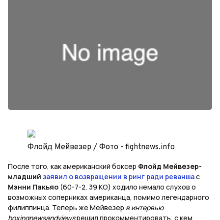
Флойд Мейвезер / Фото - fightnews.info
После того, как американский боксер
Флойд Мейвезер-
младший
заявил о возвращении в ринг ради реванша
с
Мэнни Пакьяо
(60-7-2, 39 КО) ходило немало слухов о
возможных соперниках американца, помимо легендарного
филиппинца. Теперь же Мейвезер
в интервью
boxingnewsandviews
решил прокомментировать, с кем