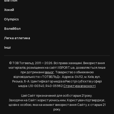
Біатлон
Хокей
Olympics
Волейбол
Легка атлетика
Інші
© ТОВ Тотвельд, 2011 — 2026. Всі права захищені. Використання
матеріалів, розміщених на сайті XSPORT.ua, дозволяється лише
при дотриманні
вимог
. Товариство з обмеженою
відповідальністю «ТОТВЕЛЬД». Адреса: 04112, м. Київ, вул.
Ризька, 8-А. Ідентифікатор медіа в Реєстрі суб’єктів у сфері
медіа: L10-00340, R40-05982
Структура власності
Цей Сайт призначений для осіб старше 21 року.
Заходячи на Сайт і користуючись ним, Користувач підтверджує,
що він є особою, яка на момент використання Сайту, є старше 21
року.