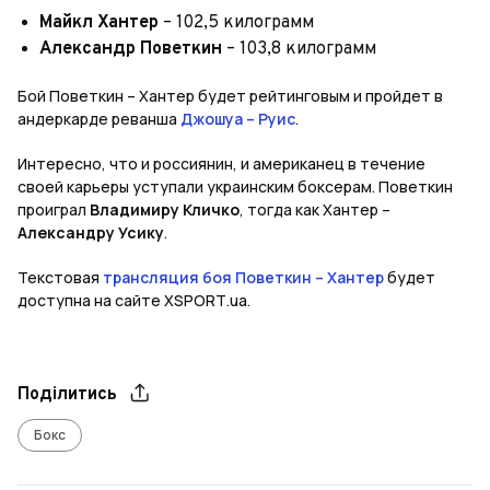
Майкл Хантер
– 102,5 килограмм
Александр Поветкин
– 103,8 килограмм
Бой Поветкин – Хантер будет рейтинговым и пройдет в
андеркарде реванша
Джошуа – Руис
.
Интересно, что и россиянин, и американец в течение
своей карьеры уступали украинским боксерам. Поветкин
проиграл
Владимиру Кличко
, тогда как Хантер –
Александру Усику
.
Текстовая
трансляция боя Поветкин – Хантер
будет
доступна на сайте
XSPORT
.
ua
.
Поділитись
Бокс