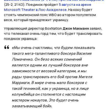
(25-2, 21 КО). Поединок пройдет
5 августа на арене
Microsoft Theater в Лос-Анжделесе
. На кону будет
стоять чемпионский пояс WBO во втором полулегком
весе, который принадлежит украинцу.
Управляющий директор BoxNation
Джон Макманн
заявил,
что телеканал очень горд тем, что будет транслировать
поединок украинца:
«Мы очень счастливы, что будем показывать
такого мега-талантливого боксера Василия
Ломаченко. Он безо всяких сомнений
является одним из лучший боксеров вне
зависимости от весовой категории, и мы
рады транслировать его бой против Мигеля
Марриаги. В мире очень мало боксеров с
такой техникой, как у украинца, но в лице
колумбийца он столкнется с настоящим
мастером нокаутов. Это будет очень
захватывающий бой».