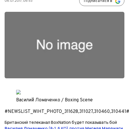
06.07.2017, 08:53
Підписатися в
Василий Ломаченко / Boxing Scene
#NEWSLIST_WIHT_PHOTO_311628,311027,310460,310441
Британский телеканал BoxNation будет показывать бой
Василия Ломаченко
(8-1, 6 КО) против
Мигеля Марриаги